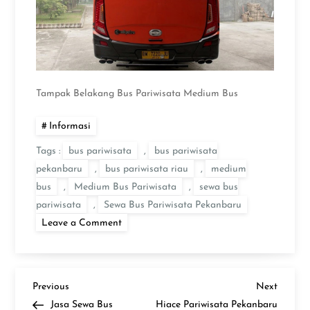
Tampak Belakang Bus Pariwisata Medium Bus
Informasi
Tags :
bus pariwisata
,
bus pariwisata
pekanbaru
,
bus pariwisata riau
,
medium
bus
,
Medium Bus Pariwisata
,
sewa bus
pariwisata
,
Sewa Bus Pariwisata Pekanbaru
on
Leave a Comment
Medium
Bus
Pariwisata
P
Previous
Next
Previous
Next
Post
Post
Jasa Sewa Bus
Hiace Pariwisata Pekanbaru