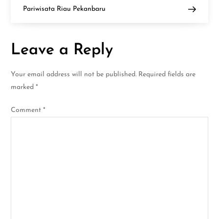
o
Pariwisata Riau Pekanbaru
s
Leave a Reply
t
n
Your email address will not be published.
Required fields are
marked
*
a
Comment
*
v
i
g
a
t