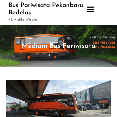
Skip
Bus Pariwisata Pekanbaru
to
Bedelau
content
PT. Ardifa Wisata
Medium Bus Pariwisata